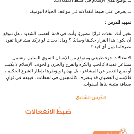
ـــ يوضح هدي الإسلام في ضبط الانفعالات.
ـــ يحرص على ضبط انفعالاته في مواقف الحياة اليومية.
تمهيد للدرس :
تخيل أنك اتخذت قرارًا مصيريًا وأنت في قمة الغضب الشديد ، هل تتوقع
أن يكون هذا القرار حكيمًا وصائبًا ؟ وماذا يحدث لو تركنا مشاعرنا تقود
تصرفاتنا دون أي قيد ؟
الانفعالات جزء طبيعي ومتوقع من الإنسان السوي السليم. وتشمل
مشاعر عديدة كالحب والكره والفرح والحزن والخوف. الإسلام لا يكبت
أو يمنع التعبير عن المشاعر ، بل يهذبها ويؤطرها بإطار الشرع الحكيم ،
فالإنسان الغضبان قد يتصرف كالمجنون في لحظات ، فيهدم في ثوانٍِ
صداقة متينة بناها لسنوات.