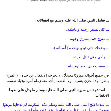
ـــ تعامل النبي صلى الله عليه وسلم مع انفعالاته :
ـــ كان يفيض رحمة وعاطفة.
ـــ يفرح حتى يشرق وجهه.
ـــ يضحك حتى تبدو نواجذه ( أسنانه ).
ـــ يبكي حتى تبتل لحيته.
ـــ يغضب حتى تحمر وجنتاه.
في جميع أحواله موزونًا معتدلًا ، لا يخرجه الانفعال عن حده ، لا الفرح
يبطره ولا الحزن ينسيه ، ولا الغضب يأخذ منه زمام أمره وقياد نفسه.
ـــ استشهد من سيرة النبي صلى الله عليه وسلم ما يدل على ضبط
الانفعال.
ـــ عندما فتح النبي صلى الله عليه وسلم مكة المكرمة لم يدخلها مزهوًا
مغرورًا مسرفًا في القتل والانتقام بل عفا عنهم وأطلق سراحهم.