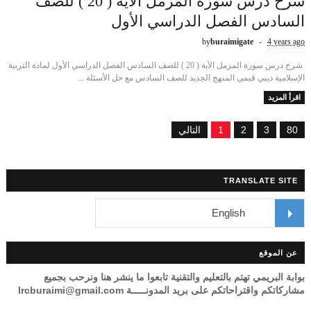
شرح درس سورة المزمل الآية ( 20 ) للصف
السادس الفصل الدراسي الأول
by
buraimigate
4 years ago
شرح درس سورة المزمل الآية ( 20 ) للصف السادس الفصل الدراسي الأول لمادة التربية
الإسلامية ديني قيمي المنهج الجديد للصف السادس مع حل الأسئلة ...
اقرأ المزيد
80
3
2
1
التالي
TRANSLATE SITE
عن الموقع
بوابة البريمي تهتم بالتعليم والتقنية تابعوا ما ينشر هنا ونرحب بجميع
مشاركاتكم واقتراحاتكم على بريد المدونـــــة lrcburaimi@gmail.com