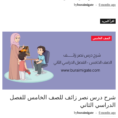
by
buraimigate
6 months ago
اقرأ المزيد
الصف الخامس
شرح درس نصر زائف للصف الخامس للفصل
الدراسي الثاني
by
buraimigate
6 months ago