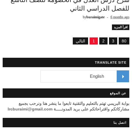
للفصل الدراسي الثاني
by
buraimigate
6 months ago
اقرأ المزيد
80
3
2
1
التالي
TRANSLATE SITE
عن الموقع
بوابة البريمي تهتم بالتعليم والتقنية تابعوا ما ينشر هنا ونرحب بجميع
مشاركاتكم واقتراحاتكم على بريد المدونـــــة lrcburaimi@gmail.com
اتصل بنا