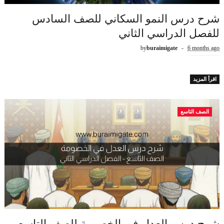
شرح درس النمو السكاني للصف السادس
للفصل الدراسي الثاني
by
buraimigate
6 months ago
اقرأ المزيد
الصف التاسع
شرح درس العدل في الخصومة للصف التاسع