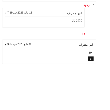
الردود
13 مايو 2026 في 7:19 م
غير معرف
🤐🤐🤦‍♀️
رد
9 مايو 2026 في 9:37 م
غير معرف
صح
رد