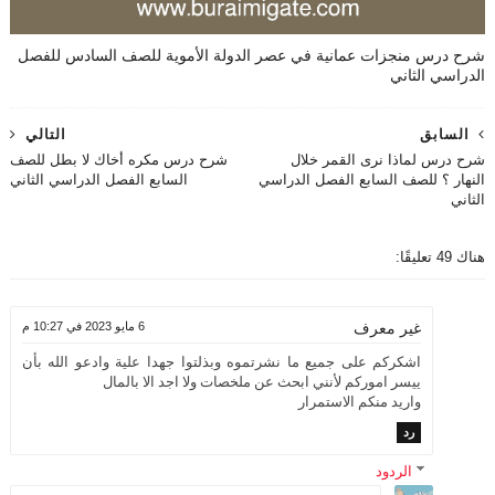
شرح درس منجزات عمانية في عصر الدولة الأموية للصف السادس للفصل
الدراسي الثاني
السابق
التالي
شرح درس لماذا نرى القمر خلال
شرح درس مكره أخاك لا بطل للصف
النهار ؟ للصف السابع الفصل الدراسي
السابع الفصل الدراسي الثاني
الثاني
هناك 49 تعليقًا:
6 مايو 2023 في 10:27 م
غير معرف
اشكركم على جميع ما نشرتموه وبذلتوا جهدا علية وادعو الله بأن
ييسر اموركم لأنني ابحث عن ملخصات ولا اجد الا بالمال
واريد منكم الاستمرار
رد
الردود