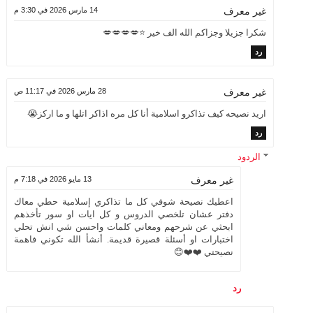
14 مارس 2026 في 3:30 م
غير معرف
شكرا جزيلا وجزاكم الله الف خير ⭐💋💋💋💋
رد
28 مارس 2026 في 11:17 ص
غير معرف
اريد نصيحه كيف تذاكرو اسلامية أنا كل مره اذاكر اتلها و ما اركز😭
رد
الردود
13 مايو 2026 في 7:18 م
غير معرف
اعطيك نصيحة شوفي كل ما تذاكري إسلامية حطي معاك
دفتر عشان تلخصي الدروس و كل ايات او سور تأخذهم
ابحثي عن شرحهم ومعاني كلمات واحسن شي انش تحلي
اختبارات او أسئلة قصيرة قديمة. أنشأ الله تكوني فاهمة
نصيحتي ❤️❤️😊
رد