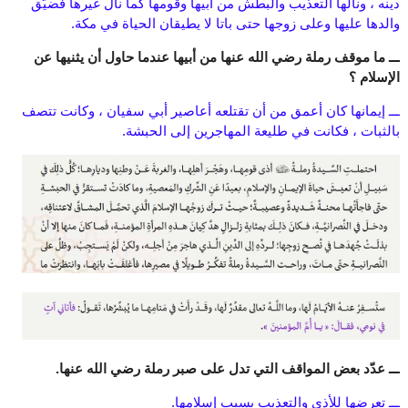
دينه ، ونالها التعذيب والبطش من أبيها وقومها كما نال غيرها فضيَّق
والدها عليها وعلى زوجها حتى باتا لا يطيقان الحياة في مكة.
ـــ ما موقف رملة رضي الله عنها من أبيها عندما حاول أن يثنيها عن
الإسلام ؟
ـــ إيمانها كان أعمق من أن تقتلعه أعاصير أبي سفيان ، وكانت تتصف
بالثبات ، فكانت في طليعة المهاجرين إلى الحبشة.
ـــ عدّد بعض المواقف التي تدل على صبر رملة رضي الله عنها.
ـــ تعرضها للأذى والتعذيب بسبب إسلامها.