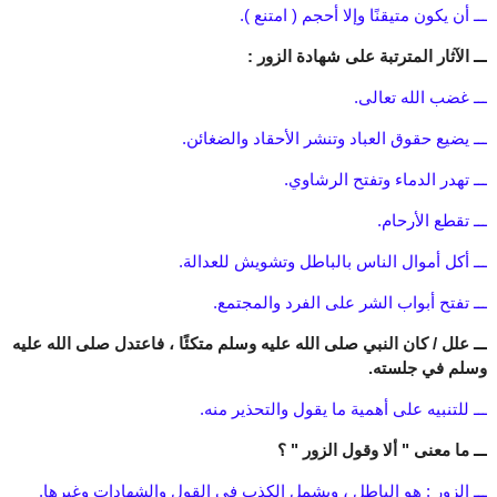
ـــ أن يكون متيقنًا وإلا أحجم ( امتنع ).
ـــ الآثار المترتبة على شهادة الزور :
ـــ غضب الله تعالى.
ـــ يضيع حقوق العباد وتنشر الأحقاد والضغائن.
ـــ تهدر الدماء وتفتح الرشاوي.
ـــ تقطع الأرحام.
ـــ أكل أموال الناس بالباطل وتشويش للعدالة.
ـــ تفتح أبواب الشر على الفرد والمجتمع.
ـــ علل / كان النبي صلى الله عليه وسلم متكئًا ، فاعتدل صلى الله عليه
وسلم في جلسته.
ـــ للتنبيه على أهمية ما يقول والتحذير منه.
ـــ ما معنى " ألا وقول الزور " ؟
ـــ الزور : هو الباطل ، ويشمل الكذب في القول والشهادات وغيرها.