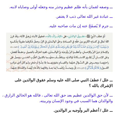
ـــ وصفه لقمان بأنه ظلم عظيم وحذر منه وجعله أولى وصاياه لابنه.
ـــ عبادة غير الله تعالى ذنب لا يغتفر.
ـــ جرم لا يُصفَحُ عنه إن مات صاحبه عليه.
ـــ علل / عطفَ النبي صلى الله عليه وسلم عقوق الوالدين على
الإشراك بالله ؟
ـــ لأن حق الوالدين عظيم بعد حق الله تعالى ، فالله هو الخالق الرازق ،
والوالدان هما السبب في وجود الإنسان وتربيته.
ـــ علل / أعظم البر وأوجبه بر الوالدين.