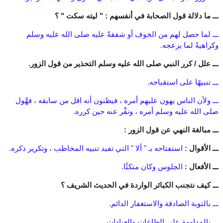
ـــ ما دلالة قول الصحابة في أنفسهم : " ليته سكت " ؟
ـــ لما حصل لهم من الخوف أو شفقةً عليه صلى الله عليه وسلم
وكراهيةً لما يزعجه.
ـــ علل / كرر النبي صلى الله عليه وسلم التحذير من قول الزور.
ـــ تنبيهًا على استقباحه.
ـــ ولأن الناس يهون عليهم أمره ، فيظنون أنه اقل من سابقه ، فهَّول
صلى الله عليه وسلم أمره ، ونفَّر عنه حين كرره.
ـــ مبالغة النهي عن قول الزور :
ـــ الأقوال :
استفتاحه بـ " ألا " التي تفيد تنبيه المخاطب ، وتكرير ذكره.
ـــ الأفعال :
الجلوس وكان متكئًا.
ـــ كيف نتجنب الكبائر الواردة في الحديث الشريف ؟
ـــ بالتوبة الصادقة والاستغفار الدائم.
ـــ بالمداومة على الطاعات والعبادات.