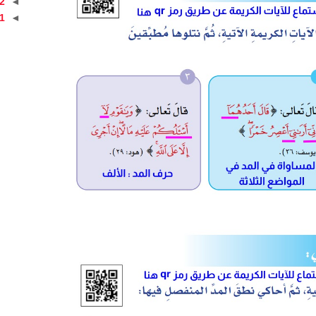
2
◄
1
◄