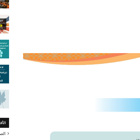
الأق
الص