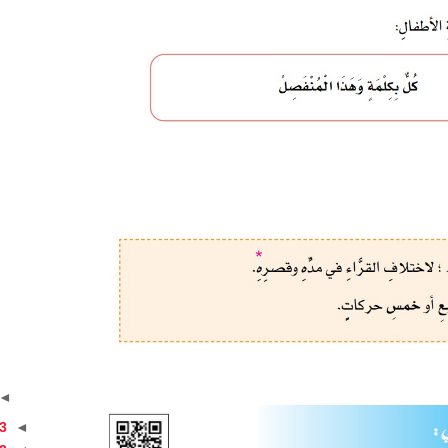
◄
3
◄