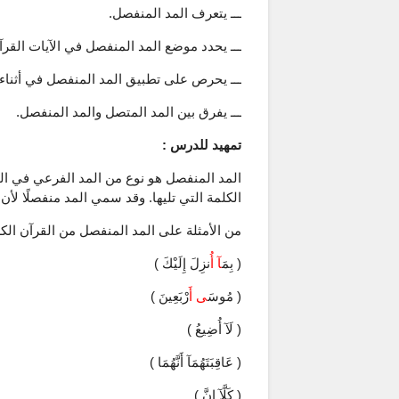
ـــ يتعرف المد المنفصل.
ـــ يحدد موضع المد المنفصل في الآيات القرآن
ـــ يحرص على تطبيق المد المنفصل في أثناء تل
ـــ يفرق بين المد المتصل والمد المنفصل.
تمهيد للدرس :
المد المنفصل هو نوع من المد الفرعي في ال
الكلمة التي تليها. وقد سمي المد منفصلًا 
من الأمثلة على المد المنفصل من القرآن الكر
( بِمَ
آ أُ
نزِلَ إِلَيْكَ )
( مُوسَ
ى أَ
رْبَعِينَ )
( لَآ أُضِيعُ )
( عَاقِبَتَهُمَآ أَنَّهُمَا )
( كَلَّآ إِنَّ )