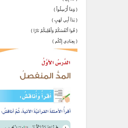
( وَمَآ أُرْسِلُواْ )
( يَدَآ أَبِي لَهَبٍ )
( قُوا أَنْفُسَكُمْ وَأَهْلِيكُمْ نَارًا )
( بِعِبَادِي إِنَّكُم )