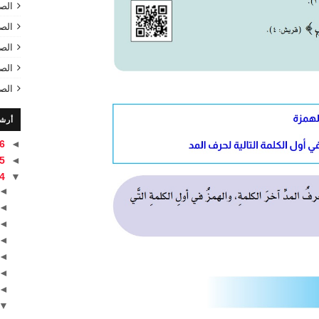
الص
الص
الص
الص
الص
أرش
6
◄
5
◄
4
▼
◄
◄
◄
◄
◄
◄
◄
▼