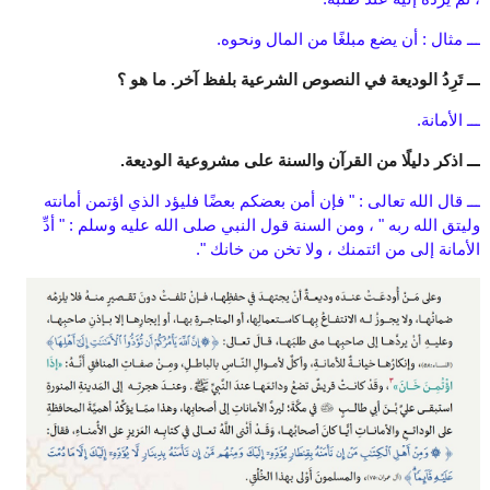
ـــ مثال : أن يضع مبلغًا من المال ونحوه.
ـــ تَرِدُ الوديعة في النصوص الشرعية بلفظ آخر. ما هو ؟
ـــ الأمانة.
ـــ اذكر دليلًا من القرآن والسنة على مشروعية الوديعة.
ـــ قال الله تعالى : " فإن أمن بعضكم بعضًا فليؤد الذي اؤتمن أمانته
وليتق الله ربه " ، ومن السنة قول النبي صلى الله عليه وسلم : " أدِّ
الأمانة إلى من ائتمنك ، ولا تخن من خانك ".