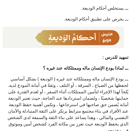
ـــ يستخلص أحكام الوديعة.
ـــ يحرص على تطبيق أحكام الوديعة.
تمهيد للدرس :
ـــ لماذا يودع الإنسان ماله وممتلكاته عند غيره ؟
ـــ يودع الإنسان ماله وممتلكاته عند غيره ( الوديعة ) بشكل أساسي
لحفظها من الضياع ، السرقة ، أو التلف ، وثقةً في أمانة المودع لديه.
يُلجأ لهذا الإجراء لتأمين الممتلكات أثناء السفر ، أو لعدم القدرة على
حمايتها شخصيًا ، ولضمان استردادها عند الحاجة، حيث تعتبر الوديعة
أمانة يُضمن حق صاحبها في استرجاعها ، وتكمن أهمية حفظ الوديعة
عند الأفراد في بناء مجتمع مترابط يرتكز على الثقة المتبادلة والأمان
النفسي والمالي ، وهذا يساعد على بناء الثقة والسمعة لدى الشخص
الذي يحفظ الوديعة حيث تعزز من مكانة الفرد كشخص أمين وموثوق
في مجتمعه.