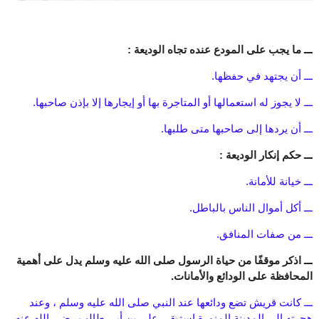
ـــ ما يجب على المودع عنده تجاه الوديعة :
ـــ أن يجتهد في حفظها.
ـــ لا يجوز له استعمالها أو المتاجرة بها أو إيجارها إلا بإذن صاحبها.
ـــ أن يردها إلى صاحبها متى طلبها.
ـــ حكم إنكار الوديعة :
ـــ خيانة للأمانة.
ـــ أكل أموال الناس بالباطل.
ـــ من صفات المنافق.
ـــ اذكر موقفًا من حياة الرسول صلى الله عليه وسلم يدل على أهمية
المحافظة على الودائع والأمانات.
ـــ كانت قريش تضع ودائعها عند النبي صلى الله عليه وسلم ، وعند
هجرته إلى المدينة المنورة استبقى علي بن أبي طالب رضي الله عنه