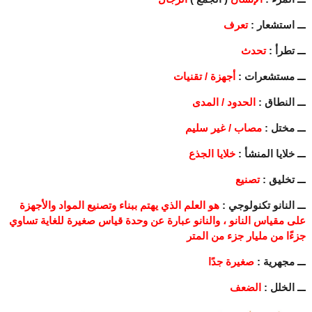
ـــ استشعار :
تعرف
ـــ تطرأ :
تحدث
ـــ مستشعرات :
أجهزة / تقنيات
ـــ النطاق :
الحدود / المدى
ـــ مختل :
مصاب / غير سليم
ـــ خلايا المنشأ :
خلايا الجذع
ـــ تخليق :
تصنيع
ـــ النانو تكنولوجي :
هو العلم الذي يهتم ببناء وتصنيع المواد والأجهزة
على مقياس النانو ، والنانو عبارة عن وحدة قياس صغيرة للغاية تساوي
جزءًا من مليار جزء من المتر
ـــ مجهرية :
صغيرة جدًا
ـــ الخلل :
الضعف