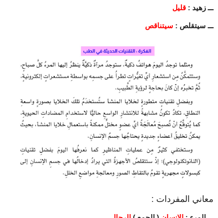
ـــ زهيد :
قليل
ـــ سيتقلص :
سيتناقص
معاني المفردات :
ـــ المرء :
الإنسان
( الجمع )
الرجال