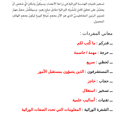
معاني المفردات :
ـــ قدركم :
ما كُتب لكم
ـــ حرجة :
مهمة / حاسمة
ـــ لحظي :
سريع
ـــ المستشرفون :
الذين يتنبؤون بمستقبل الأمور
ـــ حجاب :
حاجز
ـــ تسخير :
استغلال
ـــ تقنيات :
أساليب علمية
ـــ الشفرة الوراثية :
المعلومات التي تحدد الصفات الوراثية