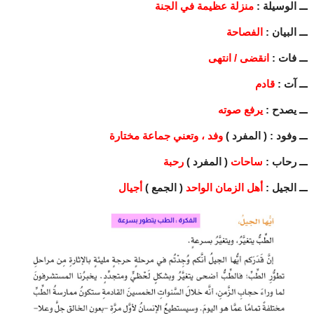
ـــ الوسيلة :
منزلة عظيمة في الجنة
ـــ البيان :
الفصاحة
ـــ فات :
انقضى / انتهى
ـــ آت :
قادم
ـــ يصدح :
يرفع صوته
ـــ وفود : ( المفرد )
وفد ، وتعني جماعة مختارة
ـــ رحاب :
ساحات
( المفرد )
رحبة
ـــ الجيل :
أهل الزمان الواحد
( الجمع )
أجيال