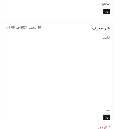
نباتبو
رد
10 نوفمبر 2024 في 7:06 م
غير معرف
زززز
....
رد
الردود