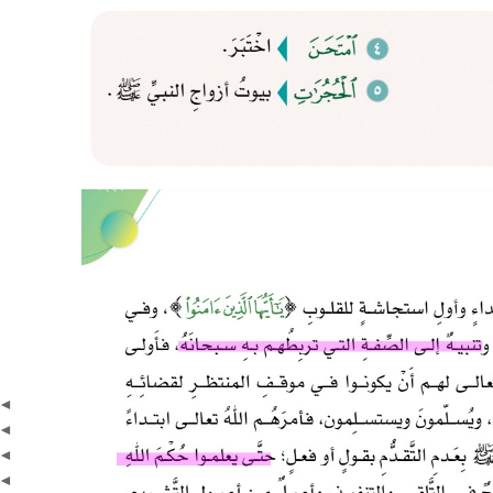
◄
◄
◄
◄