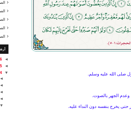
الص
الص
الص
الص
الص
أرش
6
◄
5
◄
4
▼
سول صلى الله عليه وسلم.
◄
◄
◄
 وعدم الجهر بالصوت.
◄
▼
ر حتى يخرج بنفسه دون النداء عليه.