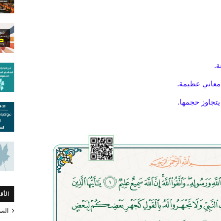
ة.
 معاني عظيمة.
 يتجاوز حجمها.
الأق
الص