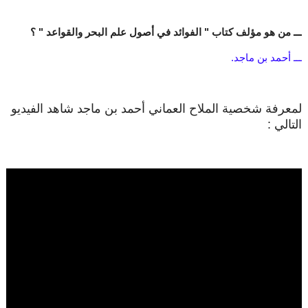
ـــ من هو مؤلف كتاب " الفوائد في أصول علم البحر والقواعد " ؟
ـــ أحمد بن ماجد.
لمعرفة شخصية الملاح العماني أحمد بن ماجد شاهد الفيديو
التالي :