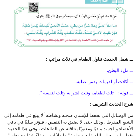
ـــ شمل الحديث تناول الطعام في ثلاث مراتب :
ـــ ملء البطن.
ـــ أكلات أو لقيمات يقمن صلبه.
ـــ قوله : " ثلث لطعامه وثلث لشرابه وثلث لنفسه ".
شرح الحديث الشريف :
من الوسائل التي تحفظ للإنسان صحته ونشاطه ألا يبلغ في طعامه إلى
الشبع المفرط ، وذلك حتى لا يضيق به التنفس ، فيؤثر سلبًا في باقي
الأعضاء والجسد ماديًا ومعنويًا بتثاقله عن الطاعات ، وفي هذا الحديث
يقول النبي صلى الله عليه وسلم : " ما ملأ آدمي وعاءً شرًا من بطنٍ " ،