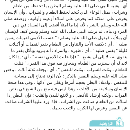
أي : يشبه النبي صلى الله عليه وسلم البطن بما تحفظه من طعام
وشراب ، بمثل الوعاء الذي يُتخذ لحفظ الطعام والشراب ، وأن الإنسان
يحرص على امتلائه كما يحرص على امتلاء أوعيته وأوانيه ، ووصفه صلى
الله عليه وسلم بالشر ، لأنه إذا ما امتلأ أفضى إلى الفساد في دين
المرء ودنياه ، ثم يرشد النبي صلى الله عليه وسلم ويبين كيف للإنسان
أن يملأه ، فيقول صلى الله عليه وسلم : " حسب الآدمي لقيمات يقمن
صلبه " ، أي : يكفيه الأخذ والتناول من الطعام بقدر لقيمات أو أكيلات
قليلة " يقمن صلبه " ، أي : ظهره ، والمراد : أنه يتزود ويأكل بقدر ما
يتقوى به ، لا إلى أن يشبع ، " فإذا غلبت الآدمي نفسه " ، أي : إذا كان
لابد له أن يستزيد من الطعام ويتجاوز فيه فوق هذا القدر ، " فثلث
للطعام ، وثلث للشراب ، وثلث للنفس " ، أي : يجعله ثلاثة أثلاث ، وخص
صلى الله عليه وسلم النفس بالذكر ؛ لأن الرئة تحتاج إلى مساحة
للتنفس ، وامتلاء البطن يحجم أمرها ويقلل من أدائها ، وفي هذا صحة
الإنسان وسلامته من الآفات ، وهذا ليس فيه منع من الشبع في بعض
المرات ، ولكنه إرشاد للأفضل ، والأنفع للبدن والقلب ؛ فإن البطن إذا
امتلأت من الطعام ضاقت عن الشراب ، فإذا ورد عليها الشراب ضاقت
عن النفس وعرض لها الكرب والتعب بحمله.