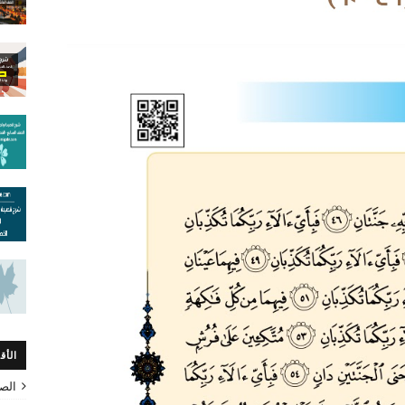
الأق
الص