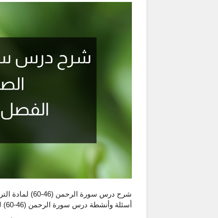
شرح درس سورة ال
أسئلة وأنشطة درس سورة الرحمن (46-60) للصف السابع للفصل الدراسي الثاني.