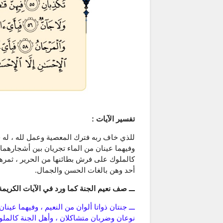
تفسير الآيات :
للذي خاف ربه فترك المعصية وعمل لله ، له ج
وفيهما عينان من الماء تجريان بين أشجارهما 
كالملوك على فرش بطائنها من الحرير ، ثمره
أحد وهن بالغات الحسن والجمال.
ـــ صف نعيم الجنة كما ورد في الآيات الكريمة (46-60) من سورة الرح
ـــ جنتان ذواتا ألوان من النعيم ، وفيهما عين
نوعان وضربان متشاكلان ، وأهل الجنة كالمل