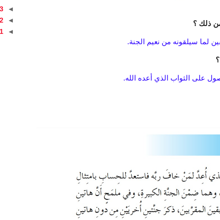
3
◄
2
◄
من ذلك ؟
1
◄
ين لما سيلقونه من نعيم الجنة.
؟
صول على الثواب الذي أعده الله.