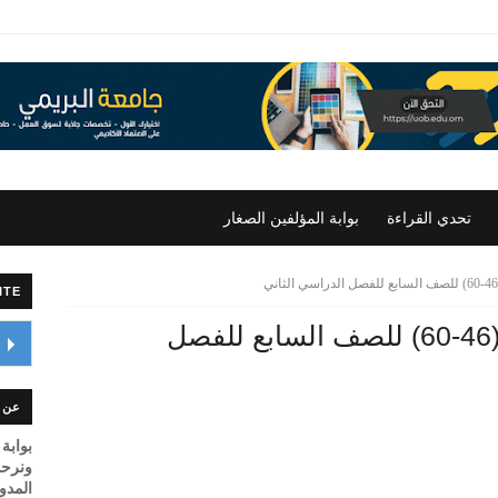
تحدي القراءة
بوابة المؤلفين الصغار
ITE
شرح درس سورة الرحمن (46-60) للصف السابع للفصل
عن ا
بوابة 
ونرحب
المدونـــــة om