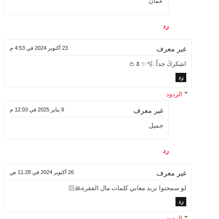
عمان
رد
23 أكتوبر 2024 في 4:53 م
غير معرف
اشكركَ جداً .🫧✨🌷👛
رد
الردود
9 يناير 2025 في 12:03 م
غير معرف
جميل
رد
26 أكتوبر 2024 في 11:28 ص
غير معرف
لو سمحتوا نريد معاني كلمات مال الفقرة🙏🏻
رد
الردود