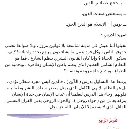
ـــ يستنتج خصائص الدين.
ـــ يستخلص صفات الدين.
ـــ يؤمن أن الإسلام هو الدين الحق.
تمهيد للدرس :
تخيلوا أننا نعيش في مدينة شاسعة بلا قوانين مرور ، وبلا ضوابط تحمي
حقوق الناس ، وكل فرد يعمل ما يشاء دون مرجع يحدد واجباته ! كيف
ستكون الحياة ؟ وإذا كان القانون البشري ينظم الشارع ، فما هو
النظام الشامل العظيم الذي ينظم باطن الإنسان وظاهره ، ويحميه من
الضياع ، ويشبع حاجة روحه ونفسه ؟
يرتبط هذا التساؤل بدرس ( الدِّين ) ، فالدين ليس مجرد شعائر تؤدى ،
بل هو النظام الإلهي الكامل الذي يمثل مصدر سعادة البشر وطمأنينة
قلوبهم. وجاء هذا الدرس ليعلمنا أن غياب الإيمان في حياة الإنسان
يتركه يعاني من ( خواء روحي ) ، والخواء الروحي يعني الفراغ النفسي
القاتل الذي لا يسده إلا الإيمان بالله عز وجل.