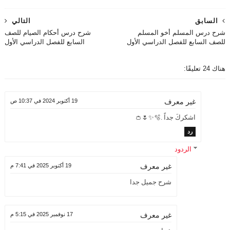
السابق
التالي
شرح درس المسلم أخو المسلم
شرح درس أحكام الصيام للصف
للصف السابع للفصل الدراسي الأول
السابع للفصل الدراسي الأول
هناك 24 تعليقًا:
19 أكتوبر 2024 في 10:37 ص
غير معرف
اشكركَ جداً .🫧✨🌷👛
رد
الردود
19 أكتوبر 2025 في 7:41 م
غير معرف
شرح جميل جدا
17 نوفمبر 2025 في 5:15 م
غير معرف