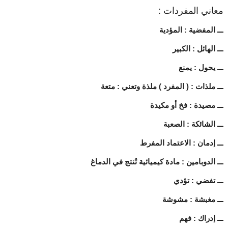
معاني المفردات :
ـــ المفضية : المؤدية
ـــ الهائل : الكبير
ـــ يحول : يمنع
ـــ ملذات : ( المفرد ) ملذة وتعني : متعة
ـــ مصيدة : فخ أو مكيدة
ـــ الشائكة : الصعبة
ـــ إدمان : الاعتماد المفرط
ـــ الدوبامين : مادة كيميائية تُنتج في الدماغ
ـــ تفضي : تؤدي
ـــ مغبشة : مشوشة
ـــ إدراك : فهم