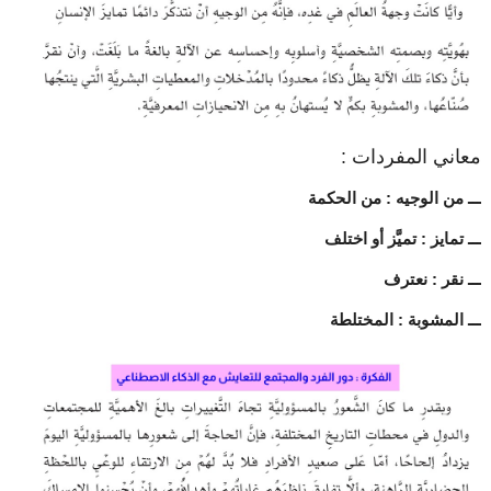
معاني المفردات :
ـــ من الوجيه : من الحكمة
ـــ تمايز : تميَّز أو اختلف
ـــ نقر : نعترف
ـــ المشوبة : المختلطة