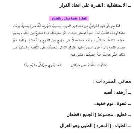
ـــ الاستقلالية : القدرة على اتخاذ القرار
معاني المفردات :
ـــ أرهقه : أتعبه
ـــ غفوة : نوم خفيف
ـــ قطيع : مجموعة ( الجمع ) قطعان
ـــ الظباء : ( المفرد ) الظبي وهو الغزال