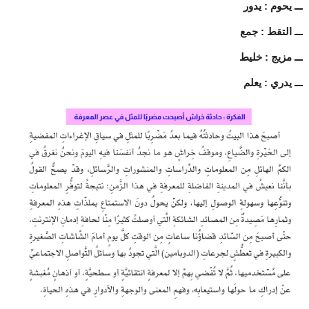
ـــ يحوم : يدور
ـــ التقط : جمع
ـــ مزيج : خليط
ـــ يدري : يعلم