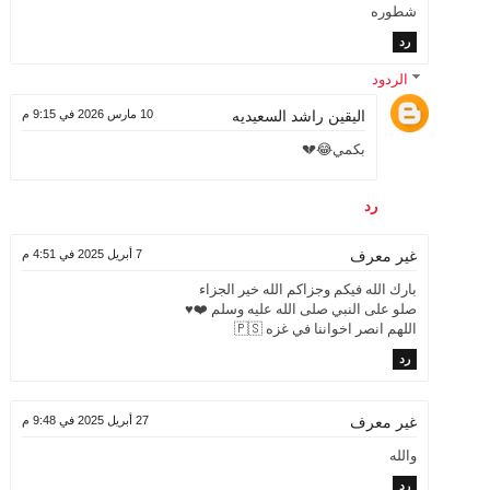
شطوره
رد
الردود
اليقين راشد السعيديه
10 مارس 2026 في 9:15 م
بكمي😂💔
رد
7 أبريل 2025 في 4:51 م
غير معرف
بارك الله فيكم وجزاكم الله خير الجزاء
صلو على النبي صلى الله عليه وسلم ❤️♥️
اللهم انصر اخواننا في غزه 🇵🇸
رد
27 أبريل 2025 في 9:48 م
غير معرف
والله
رد