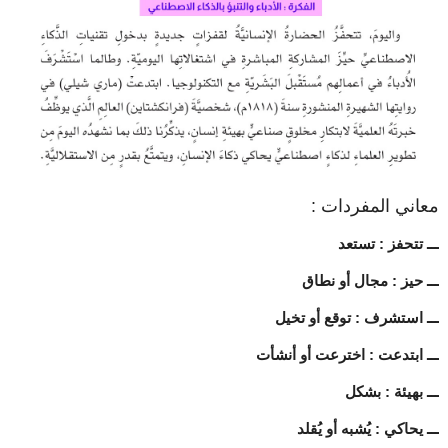
معاني المفردات :
ـــ تتحفز : تستعد
ـــ حيز : مجال أو نطاق
ـــ استشرف : توقع أو تخيل
ـــ ابتدعت : اخترعت أو أنشأت
ـــ بهيئة : بشكل
ـــ يحاكي : يُشبه أو يُقلد