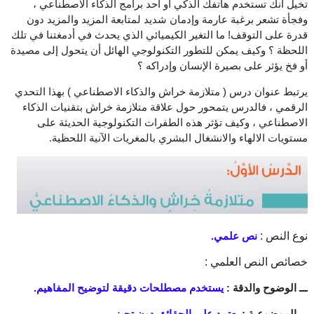
تخيل أنك تستخدم هاتفك الذكي أو أحد برامج الذكاء الاصطناعي ،
وفجأة تشعر برغبة عارمة وإدمان شديد لمتابعة المزيد والمزيد دون
قدرة على التوقف! ما التغير الكيميائي الذي يحدث في أدمغتنا في تلك
اللحظة ؟ وكيف يمكن للتطور التكنولوجي الهائل أن يتحول إلى مصيدة
أو فخ يؤثر على بصيرة الإنسان وإدراكه ؟
يرتبط عنوان درس ( متلازمة خراش والذكاء الاصطناعي ) بهذا التحدي
الرقمي ، فالدرس يتمحور حول علاقة متلازمة خراش بتقنيات الذكاء
الاصطناعي ، وكيف تؤثر هذه الطفرات التكنولوجية الحديثة على
مستويات الالهاء والانشغال البشري بالمغريات الآنية اللحظية.
نوع النص :
نص علمي.
خصائص النص العلمي :
ـــ الوضوح والدقة :
يستخدم مصطلحات دقيقة لتوضيح المفاهيم.
ـــ الموضوعية :
يعتمد على الحقائق دون تحيز.