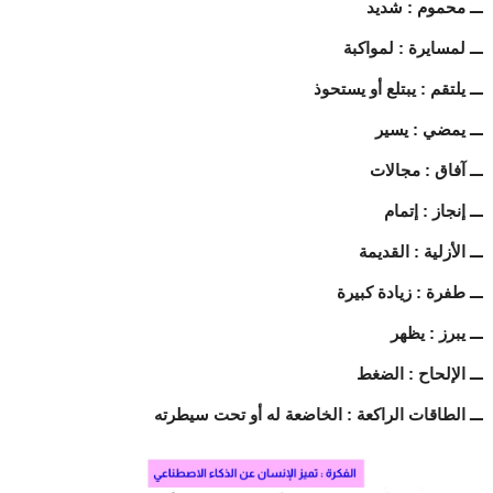
ـــ محموم : شديد
ـــ لمسايرة : لمواكبة
ـــ يلتقم : يبتلع أو يستحوذ
ـــ يمضي : يسير
ـــ آفاق : مجالات
ـــ إنجاز : إتمام
ـــ الأزلية : القديمة
ـــ طفرة : زيادة كبيرة
ـــ يبرز : يظهر
ـــ الإلحاح : الضغط
ـــ الطاقات الراكعة : الخاضعة له أو تحت سيطرته