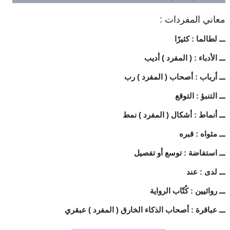
معاني المفردات :
ـــ لطالما : كثيرًا
ـــ الأدباء : ( المفرد ) أديب
ـــ أرباب : أصحاب ( المفرد ) رب
ـــ التنبؤ : التوقع
ـــ أنماط : أشكال ( المفرد ) نمط
ـــ مثواه : قبره
ـــ استفاضة : توسع أو تفصيل
ـــ لدى : عند
ـــ روائيين : كُتّاب الرواية
ـــ عباقرة : أصحاب الذكاء الخارق ( المفرد ) عبقري