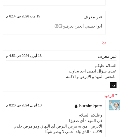
15 مايو 2026 في 6:14 م
غير معرف
أيوا حبيبتي ألحين تعرفين🙄😒
رد
13 أبريل 2024 في 4:51 م
غير معرف
السلام عليكم
عندي سؤال اتمنى احد يجاوب
مامعنى المهد و الابرص و الاكمة
رد
الردود
buraimigate
13 أبريل 2024 في 8:26 م
وعليكم السلام
في المهد : أي صغيرًا.
الأبرص : من به مرض البرص أي البهاق وهو مرض جلدي.
الأكمه : الذي وُلد أعمى لا يبصر شيئًا.