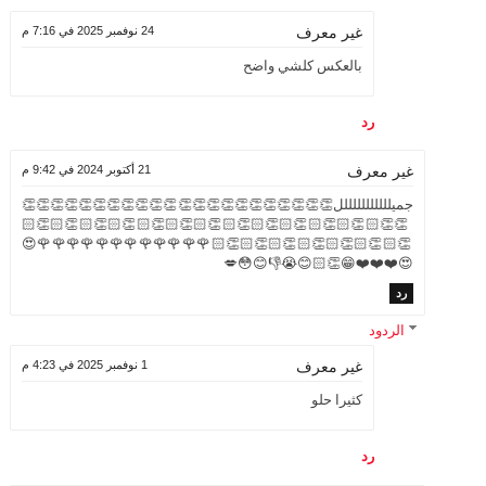
24 نوفمبر 2025 في 7:16 م
غير معرف
بالعكس كلشي واضح
رد
21 أكتوبر 2024 في 9:42 م
غير معرف
جميلللللللللللل👏👏👏👏👏👏👏👏👏👏👏👏👏👏👏👏👏👏👏👏👏👏
👏👏🏻👏🏻👏🏻👏🏻👏🏻👏🏻👏🏻👏🏻👏🏻👏🏻👏🏻👏🏻👏🏻
👏🏻👏🏻👏🏻👏🏻👏🏻👏🏻👏🏻🌹🌹🌹🌹🌹🌹🌹🌹🌹🌹🌹🌹😍
😍❤️❤️❤️😁👏🏻😊😭👎😊😳💋
رد
الردود
1 نوفمبر 2025 في 4:23 م
غير معرف
كثيرا حلو
رد